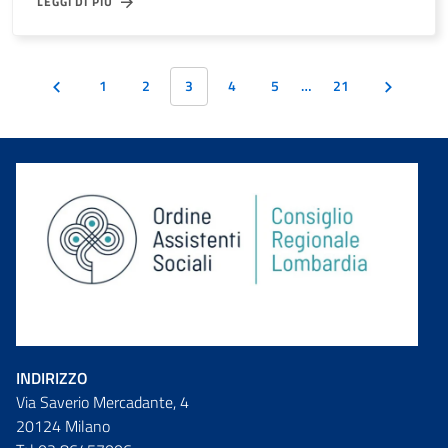
LEGGI DI PIÙ
1
2
3
4
5
…
21
INDIRIZZO
Via Saverio Mercadante, 4
20124 Milano