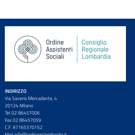
INDIRIZZO
Via Saverio Mercadante, 4
20124 Milano
Tel 02 86457006
Fax 02 86457059
C.F. 97165370152
Mail info@ordineaslombardia.it