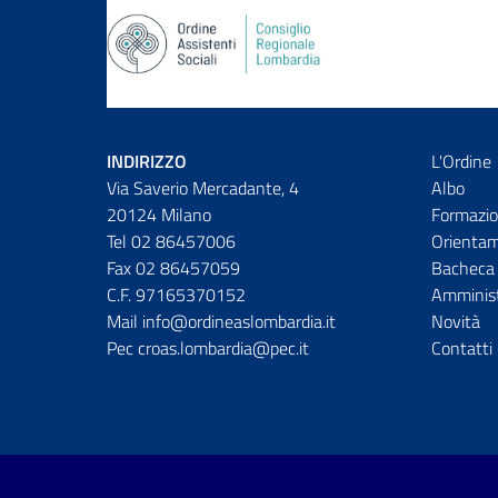
INDIRIZZO
L'Ordine
Via Saverio Mercadante, 4
Albo
20124 Milano
Formazio
Tel 02 86457006
Orienta
Fax 02 86457059
Bacheca 
C.F. 97165370152
Amminist
Mail info@ordineaslombardia.it
Novità
Pec croas.lombardia@pec.it
Contatti