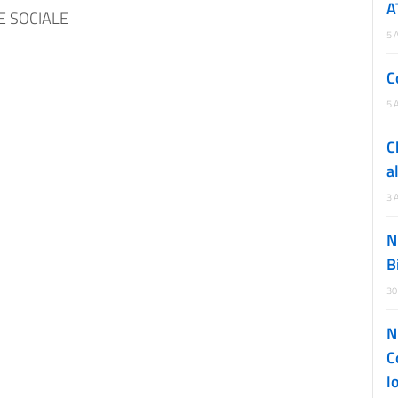
A
E SOCIALE
5 
C
5 
C
a
3 
N
B
30
N
C
l