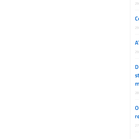
29
C
29
A
29
D
s
m
28
O
r
27