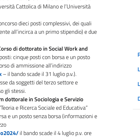
versità Cattolica di Milano e l’Università
orso dieci posti complessivi, dei quali
nte all’incirca a un primo stipendio) e due
Corso di
dottorato
in Social Work and
 posti: cinque posti con borsa e un posto
orso di ammissione all’indirizzo
k
– il bando scade il 31 luglio p.v.).
se da soggetti del terzo settore e
 gli stessi.
D
m dottorale in Sociologia e Servizio
 “Teoria e Ricerca Sociale ed Educativa”
borsa e un posto senza borsa (informazioni e
zzo
do2024/
il bando scade il 4 luglio p.v. ore