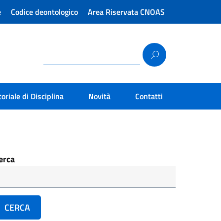
e
Codice deontologico
Area Riservata CNOAS
toriale di Disciplina
Novità
Contatti
erca
CERCA