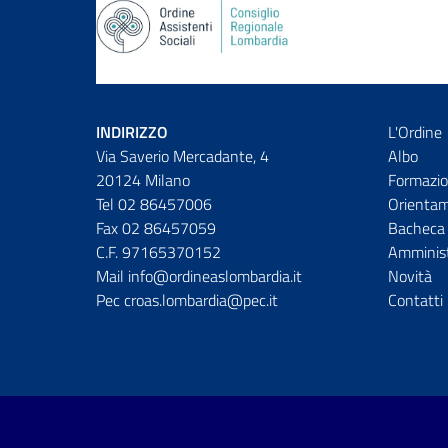
INDIRIZZO
L'Ordine
Via Saverio Mercadante, 4
Albo
20124 Milano
Formazio
Tel 02 86457006
Orienta
Fax 02 86457059
Bacheca 
C.F. 97165370152
Amminist
Mail info@ordineaslombardia.it
Novità
Pec croas.lombardia@pec.it
Contatti