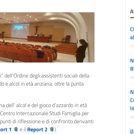
A
C
a
3 
N
B
dell’Ordine degli assistenti sociali della
30
 e alcol in età anziana: oltre la punta
N
C
 dell’ alcol e del gioco d’azzardo in età
l
-Centro Internazionale Studi Famiglia per
29
spunti di riflessione e di confronto derivanti
ort 1
e il
Report 2
).
D