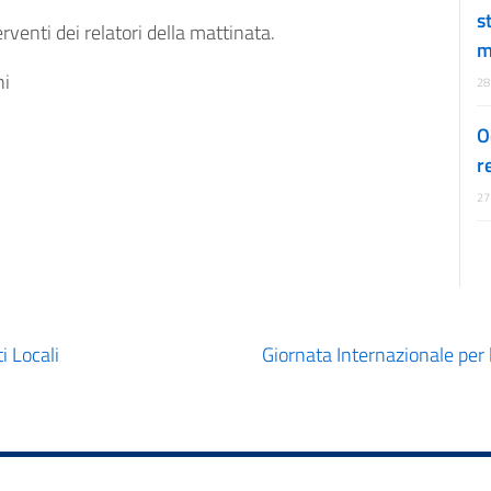
s
venti dei relatori della mattinata.
m
ni
28
O
r
27
i Locali
Giornata Internazionale per 