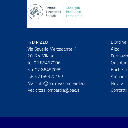
INDIRIZZO
L'Ordine
Via Saverio Mercadante, 4
Albo
20124 Milano
Formazio
Tel 02 86457006
Orienta
Fax 02 86457059
Bacheca 
C.F. 97165370152
Amminist
Mail info@ordineaslombardia.it
Novità
Pec croas.lombardia@pec.it
Contatti