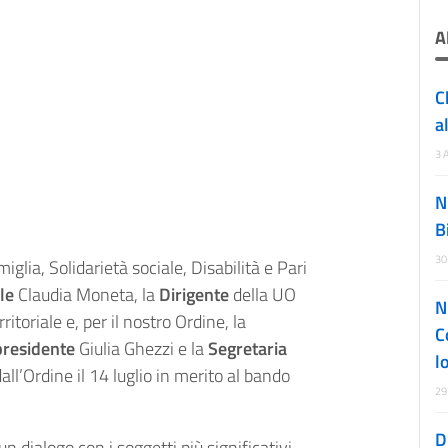
A
C
a
3 
N
B
30
iglia, Solidarietà sociale, Disabilità e Pari
le
Claudia Moneta, la
Dirigente
della UO
N
toriale e, per il nostro Ordine, la
C
presidente
Giulia Ghezzi e la
Segretaria
l
all’Ordine il 14 luglio in merito al bando
29
D
n dialogo con i soggetti più significativi