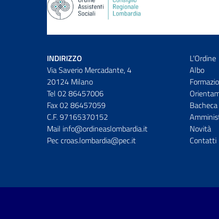
INDIRIZZO
L'Ordine
Via Saverio Mercadante, 4
Albo
20124 Milano
Formazio
Tel 02 86457006
Orienta
Fax 02 86457059
Bacheca 
C.F. 97165370152
Amminist
Mail info@ordineaslombardia.it
Novità
Pec croas.lombardia@pec.it
Contatti