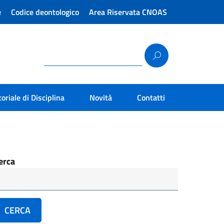
e
Codice deontologico
Area Riservata CNOAS
toriale di Disciplina
Novità
Contatti
erca
CERCA