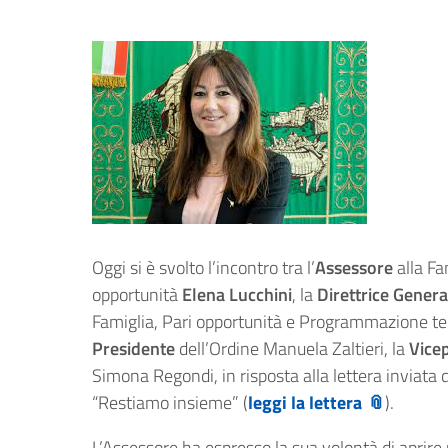
Oggi si è svolto l’incontro tra l’
Assessore
alla Fam
opportunità
Elena Lucchini
, la
Direttrice Genera
Famiglia, Pari opportunità e Programmazione terri
Presidente
dell’Ordine Manuela Zaltieri, la
Vice
Simona Regondi, in risposta alla lettera inviata d
“Restiamo insieme” (
leggi la lettera
).
L’Assessore ha espresso la sua volontà di aprire u