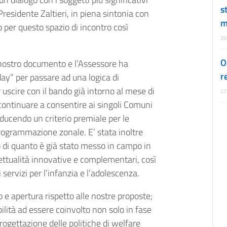
s
a Presidente Zaltieri, in piena sintonia con
m
o per questo spazio di incontro così
28
O
 nostro documento e l’Assessore ha
r
 day” per passare ad una logica di
 uscire con il bando già intorno al mese di
27
 continuare a consentire ai singoli Comuni
ucendo un criterio premiale per le
programmazione zonale. E’ stata inoltre
to di quanto è già stato messo in campo in
gettualità innovative e complementari, così
servizi per l’infanzia e l’adolescenza.
 e apertura rispetto alle nostre proposte;
ilità ad essere coinvolto non solo in fase
gettazione delle politiche di welfare