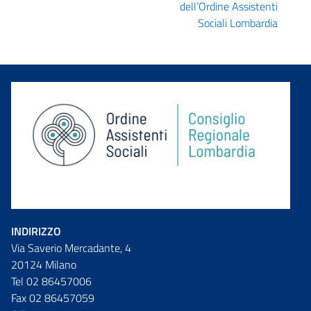
dell’Ordine Assistenti
Sociali Lombardia
INDIRIZZO
Via Saverio Mercadante, 4
20124 Milano
Tel 02 86457006
Fax 02 86457059