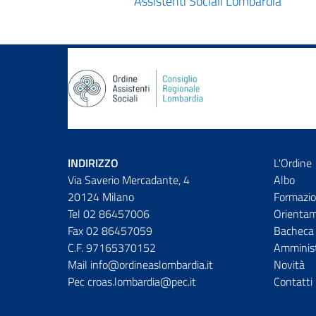
Assistenti Sociali Lombardia
INDIRIZZO
L'Ordine
Via Saverio Mercadante, 4
Albo
20124 Milano
Formazio
Tel 02 86457006
Orienta
Fax 02 86457059
Bacheca 
C.F. 97165370152
Amminist
Mail info@ordineaslombardia.it
Novità
Pec croas.lombardia@pec.it
Contatti