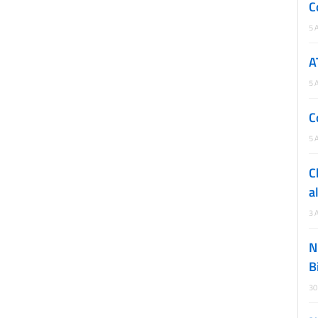
C
5 
A
5 
C
5 
C
a
3 
N
B
30