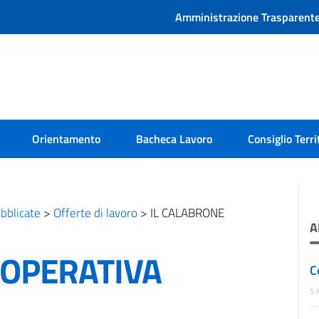
Amministrazione Trasparent
Orientamento
Bacheca Lavoro
Consiglio Terri
bblicate
>
Offerte di lavoro
>
IL CALABRONE
A
OOPERATIVA
C
5 