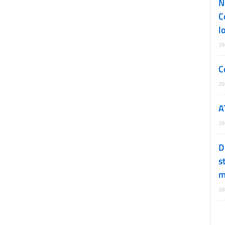
N
C
l
29
C
29
A
29
D
s
m
28