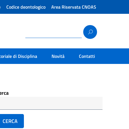
e
Codice deontologico
Area Riservata CNOAS
toriale di Disciplina
Novità
Contatti
erca
CERCA