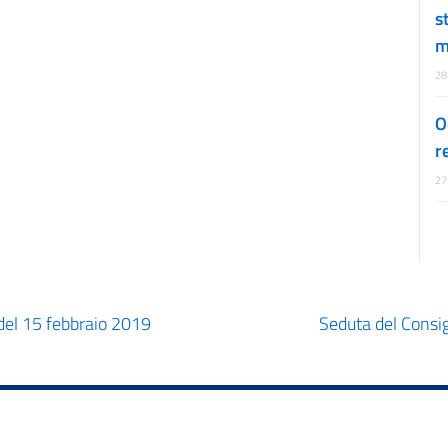
s
m
28
O
r
27
 del 15 febbraio 2019
Seduta del Consig