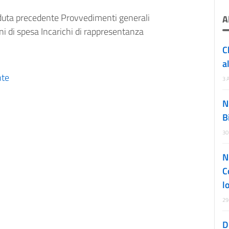
duta precedente Provvedimenti generali
A
 di spesa Incarichi di rappresentanza
C
a
nte
3 
N
B
30
N
C
l
29
D