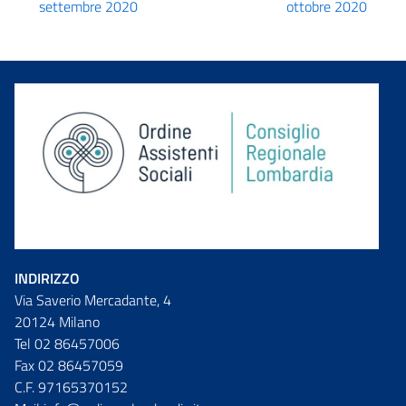
settembre 2020
ottobre 2020
INDIRIZZO
Via Saverio Mercadante, 4
20124 Milano
Tel 02 86457006
Fax 02 86457059
C.F. 97165370152