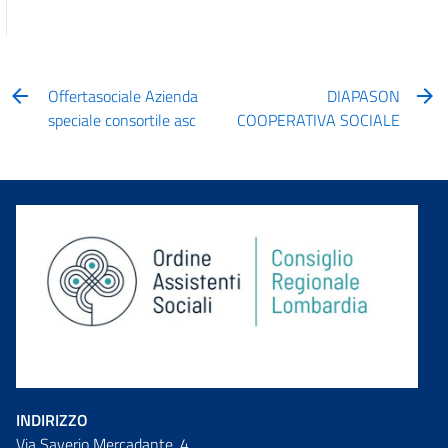
Offertasociale Azienda
DIAPASON
speciale consortile asc
COOPERATIVA SOCIALE
INDIRIZZO
Via Saverio Mercadante, 4