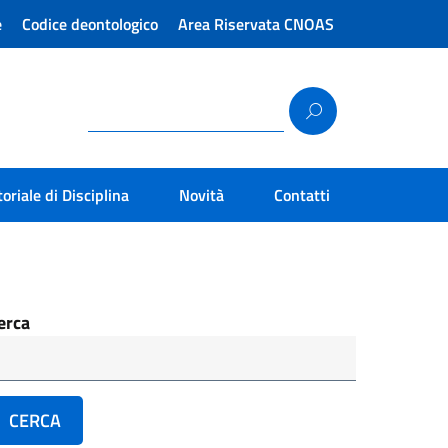
e
Codice deontologico
Area Riservata CNOAS
toriale di Disciplina
Novità
Contatti
erca
CERCA