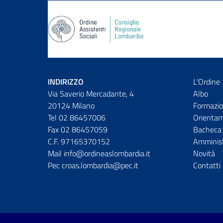
INDIRIZZO
L'Ordine
Via Saverio Mercadante, 4
Albo
20124 Milano
Formazio
Tel 02 86457006
Orienta
Fax 02 86457059
Bacheca 
C.F. 97165370152
Amminist
Mail info@ordineaslombardia.it
Novità
Pec croas.lombardia@pec.it
Contatti