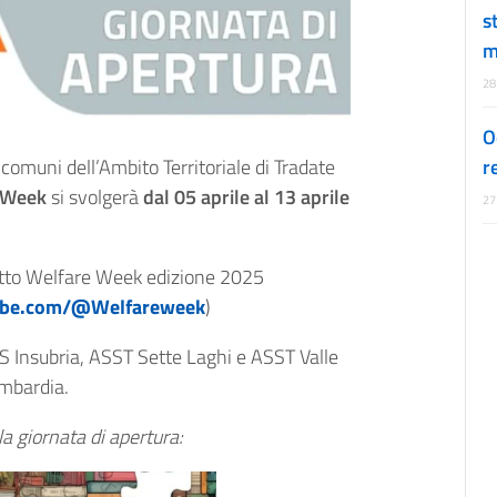
s
m
28
O
r
 comuni dell’Ambito Territoriale di Tradate
 Week
si svolgerà
dal 05 aprile al 13 aprile
27
getto Welfare Week edizione 2025
ube.com/@Welfareweek
)
TS Insubria, ASST Sette Laghi e ASST Valle
ombardia.
a giornata di apertura: