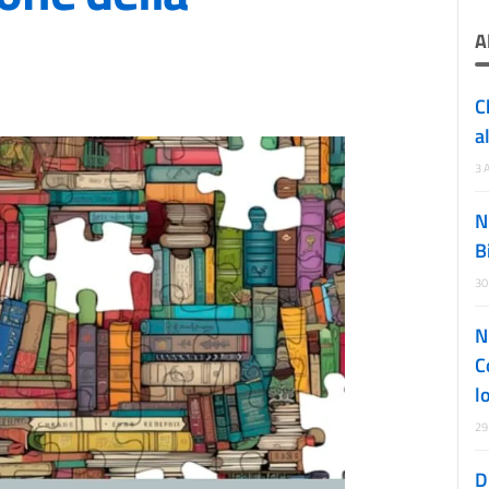
A
C
a
3 
N
B
30
N
C
l
29
D