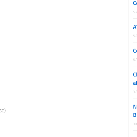
C
5 
A
5 
C
5 
C
a
3 
N
se)
B
30