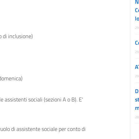
N
C
l
29
o di inclusione)
C
29
A
29
-domenica)
D
le assistenti sociali (sezioni A o B). E'
s
m
28
olo di assistente sociale per conto di