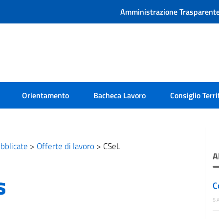
Amministrazione Trasparent
Orientamento
Bacheca Lavoro
Consiglio Terri
bblicate
>
Offerte di lavoro
>
CSeL
A
s
C
5 