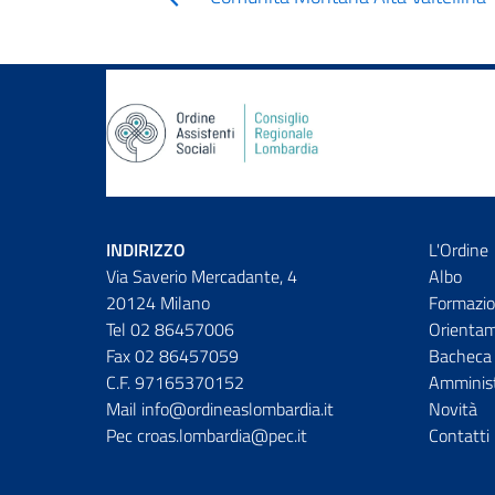
INDIRIZZO
L'Ordine
Via Saverio Mercadante, 4
Albo
20124 Milano
Formazio
Tel 02 86457006
Orienta
Fax 02 86457059
Bacheca 
C.F. 97165370152
Amminist
Mail info@ordineaslombardia.it
Novità
Pec croas.lombardia@pec.it
Contatti