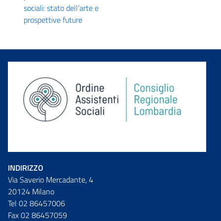
sociali: stato dell’arte e
prospettive future
INDIRIZZO
Via Saverio Mercadante, 4
20124 Milano
Tel 02 86457006
Fax 02 86457059