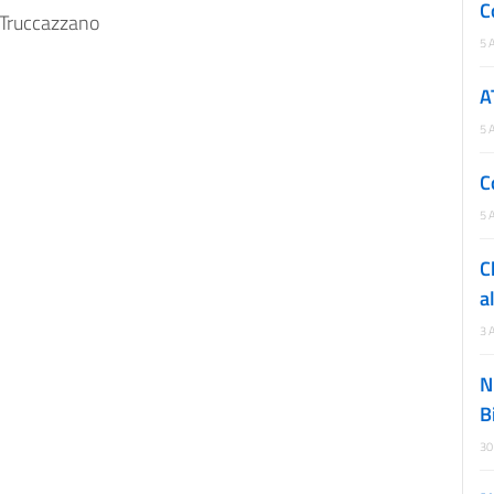
C
 Truccazzano
5 
A
5 
C
5 
C
a
3 
N
B
30