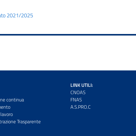
dato 2021/2025
LINK UTILI:
CNOAS
ne continua
FNAS
mento
A.S.PRO.C
lavoro
razione Trasparente