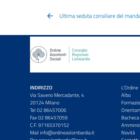
Ultima seduta consiliare del man
INDIRIZZO
L'Ordine
Via Saverio Mercadante, 4
Albo
20124 Milano
Formazio
Tel 02 86457006
Orienta
Fax 02 86457059
Bacheca 
C.F. 97165370152
Amminist
Mail info@ordineaslombardia.it
Novità