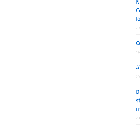
N
C
l
29
C
29
A
29
D
s
m
28