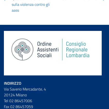
sulla violenza contro gli
aass
INDIRIZZO
Via Saverio Mercadante, 4
20124 Milano
Tel 02 86457006
Fax 02 86457059