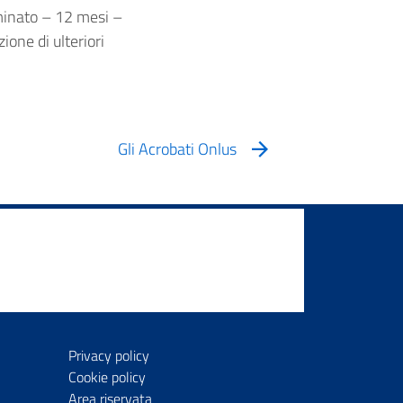
minato – 12 mesi –
ione di ulteriori
Gli Acrobati Onlus
Privacy policy
Cookie policy
Area riservata