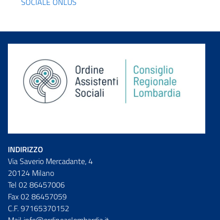
SOCIALE ONLUS
INDIRIZZO
Via Saverio Mercadante, 4
20124 Milano
Tel 02 86457006
Fax 02 86457059
C.F. 97165370152