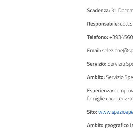
Scadenza:
31 Decem
Responsabile:
dott.s
Telefono:
+3934560
Email:
selezione@spa
Servizio:
Servizio Spe
Ambito:
Servizio Spec
Esperienza:
comprova
famiglie caratterizzat
Sito:
www.spazioaper
Ambito geografico l