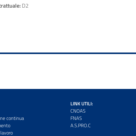
rattuale:
D2
LINK UTILI:
CNOAS
ne continua
FNAS
mento
A.S.PRO.C
lavoro