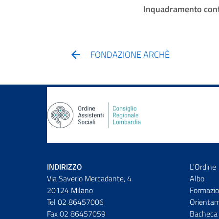
Inquadramento cont
FONDAZIONE ARCHÈ
INDIRIZZO
L'Ordine
Via Saverio Mercadante, 4
Albo
20124 Milano
Formazio
Tel 02 86457006
Orienta
Fax 02 86457059
Bacheca 