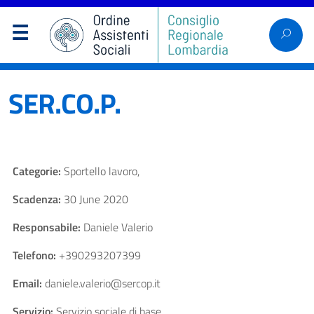
SER.CO.P.
Categorie:
Sportello lavoro,
Scadenza:
30 June 2020
Responsabile:
Daniele Valerio
Telefono:
+390293207399
Email:
daniele.valerio@sercop.it
Servizio:
Servizio sociale di base