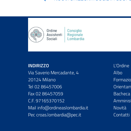
INDIRIZZO
L'Ordine
Via Saverio Mercadante, 4
Albo
20124 Milano
Formazio
Tel 02 86457006
Orienta
Fax 02 86457059
Bacheca 
C.F. 97165370152
Amminist
Mail info@ordineaslombardia.it
Novità
Pec croas.lombardia@pec.it
Contatti