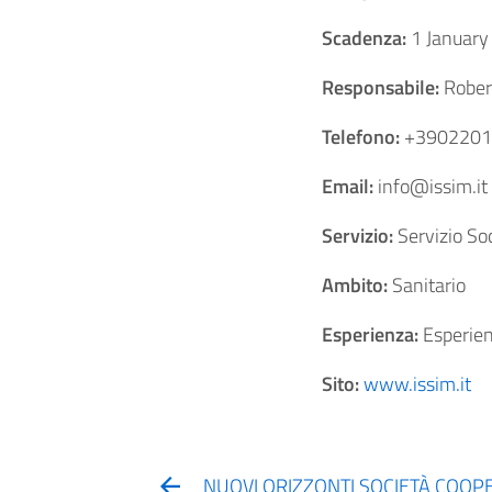
Scadenza:
1 January
Responsabile:
Rober
Telefono:
+3902201
Email:
info@issim.it
Servizio:
Servizio So
Ambito:
Sanitario
Esperienza:
Esperien
Sito:
www.issim.it
NUOVI ORIZZONTI SOCIETÀ COOPE