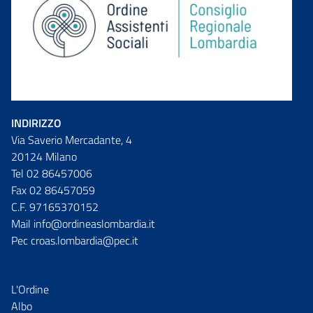
INDIRIZZO
Via Saverio Mercadante, 4
20124 Milano
Tel 02 86457006
Fax 02 86457059
C.F. 97165370152
Mail info@ordineaslombardia.it
Pec croas.lombardia@pec.it
L'Ordine
Albo