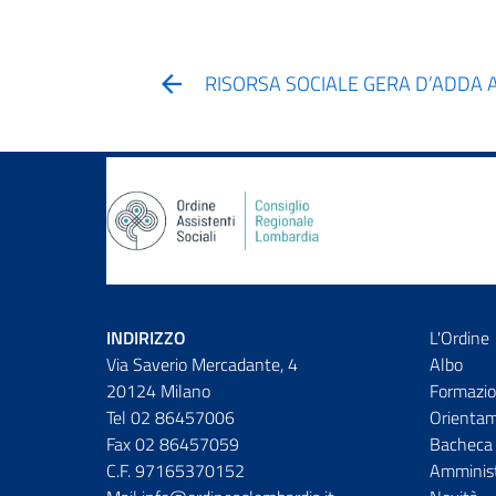
RISORSA SOCIALE GERA D’ADDA 
INDIRIZZO
L'Ordine
Via Saverio Mercadante, 4
Albo
20124 Milano
Formazio
Tel 02 86457006
Orienta
Fax 02 86457059
Bacheca 
C.F. 97165370152
Amminist