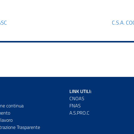
ASC
C.S.A. C
LINK UTILI:
CNOAS
ne continua
FNAS
mento
A.S.PRO.C
lavoro
razione Trasparente