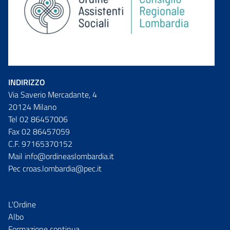
INDIRIZZO
Via Saverio Mercadante, 4
20124 Milano
Tel 02 86457006
Fax 02 86457059
C.F. 97165370152
Mail info@ordineaslombardia.it
Pec croas.lombardia@pec.it
L'Ordine
Albo
Formazione continua