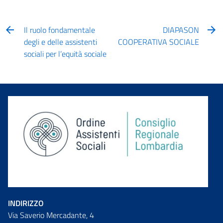
Il ruolo fondamentale
DIAPASON
degli e delle assistenti
COOPERATIVA SOCIALE
sociali per l’equità sociale
INDIRIZZO
Via Saverio Mercadante, 4