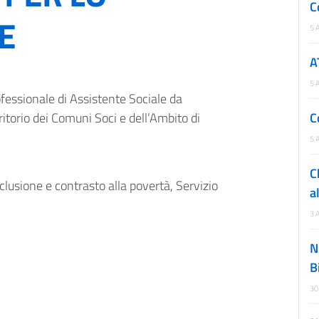
C
E
5 
A
5 
ofessionale di Assistente Sociale da
erritorio dei Comuni Soci e dell’Ambito di
C
5 
C
clusione e contrasto alla povertà, Servizio
a
3 
N
B
30