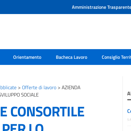
Amministrazione Trasparent
Orientamento
Bacheca Lavoro
Consiglio Terri
bblicate
>
Offerte di lavoro
>
AZIENDA
A
SVILUPPO SOCIALE
LE CONSORTILE
C
5 
 PER LO