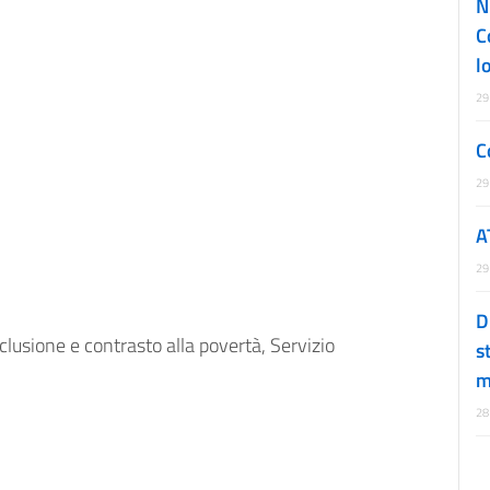
N
C
l
29
C
29
A
29
D
clusione e contrasto alla povertà, Servizio
s
m
28