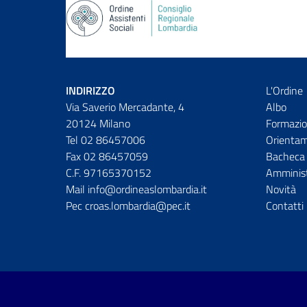
INDIRIZZO
L'Ordine
Via Saverio Mercadante, 4
Albo
20124 Milano
Formazio
Tel 02 86457006
Orienta
Fax 02 86457059
Bacheca 
C.F. 97165370152
Amminist
Mail info@ordineaslombardia.it
Novità
Pec croas.lombardia@pec.it
Contatti