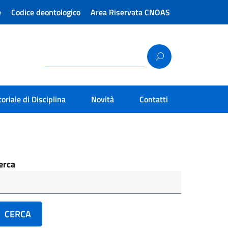
e
Codice deontologico
Area Riservata CNOAS
toriale di Disciplina
Novità
Contatti
erca
CERCA