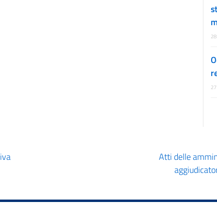
s
m
28
O
r
27
iva
Atti delle ammini
aggiudicato