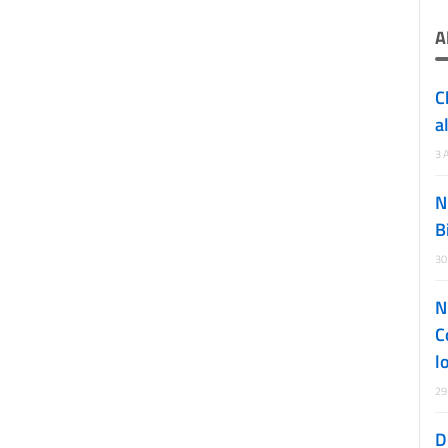
A
C
a
3 
N
B
30
N
C
l
29
D