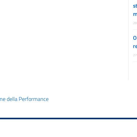
s
m
28
O
r
27
one della Performance