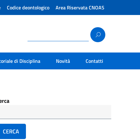
e
Codice deontologico
Area Riservata CNOAS
toriale di Disciplina
Novità
Contatti
erca
CERCA