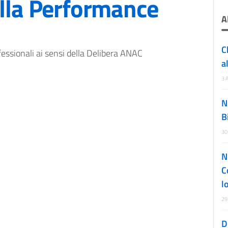
ulla Performance
A
C
fessionali ai sensi della Delibera ANAC
a
3 
N
B
30
N
C
l
29
D