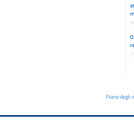
s
m
28
O
r
27
Piano degli in