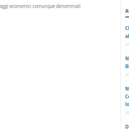
ntaggi economici comunque denominati
A
C
a
3 
N
B
30
N
C
l
29
D