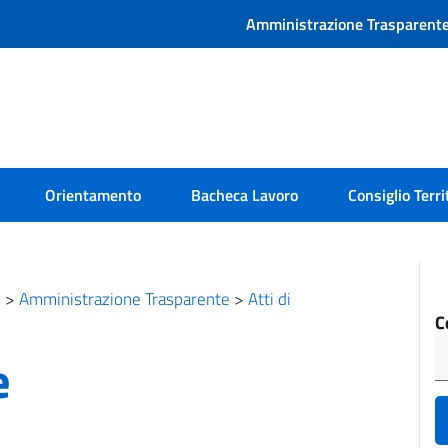
Amministrazione Trasparent
Orientamento
Bacheca Lavoro
Consiglio Terri
e
>
Amministrazione Trasparente
>
Atti di
C
e