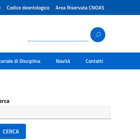
e
Codice deontologico
Area Riservata CNOAS
toriale di Disciplina
Novità
Contatti
erca
CERCA