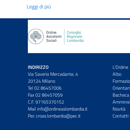
Leggi di più
INDIRIZZO
L'Ordine
Via Saverio Mercadante, 4
Albo
20124 Milano
Formazio
Tel 02 86457006
Orienta
Fax 02 86457059
Bacheca 
C.F. 97165370152
Amminist
Mail info@ordineaslombardia.it
Novità
Pec croas.lombardia@pec.it
Contatti